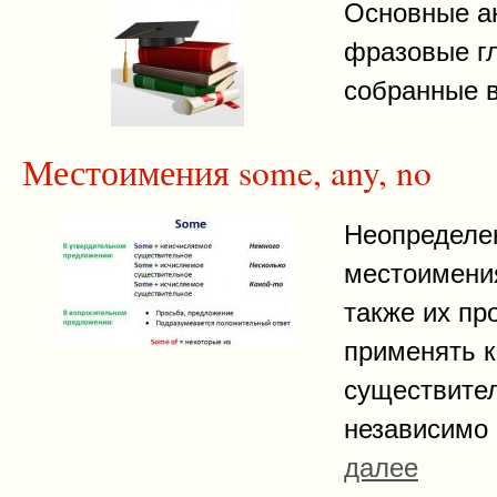
Основные а
фразовые гл
собранные в
Местоимения some, any, no
Неопределе
местоимения
также их п
применять 
существите
независимо 
далее