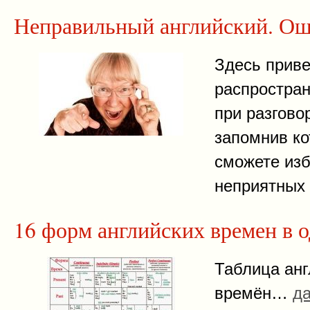
Неправильный английский. О
Здесь прив
распростра
при разгово
запомнив ко
сможете из
неприятных
16 форм английских времен в 
Таблица анг
времён…
д