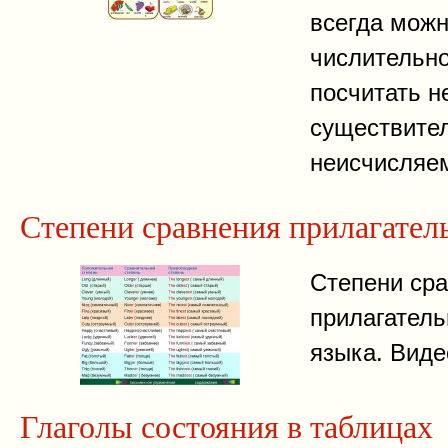
всегда можн
числительно
посчитать н
существите
неисчисляе
Степени сравнения прилагател
Степени ср
прилагатель
языка. Виде
Глаголы состояния в таблицах