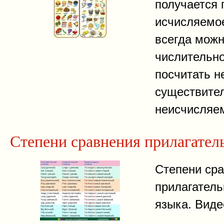
получается 
исчисляемое
всегда можн
числительно
посчитать н
существите
неисчисляе
Степени сравнения прилагател
Степени ср
прилагатель
языка. Виде