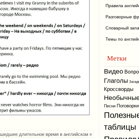
Правила англий
Разговорные ф
Словарный зап
Темы по англий
Метки
Видео
Вопр
Глаголы
Загад
Кроссворды
Необычные
Поговорки
Песни
Полезны
таблицы
ошедшее длительное время в английском »