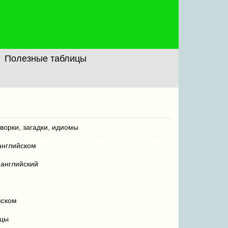
Полезные таблицы
ворки, загадки, идиомы
английском
английский
йском
ицы