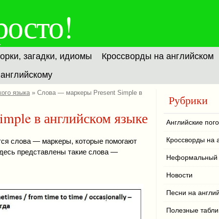
росто!
орки, загадки, идиомы
Кроссворды на английском
 английскому
кого языка
» Слова — маркеры Present Simple в
Рубрики
imple в английском языке
Английские пого
Кроссворды на 
тся слова — маркеры, которые помогают
Здесь представлены такие слова —
Неформальный 
Новости
Песни на англи
Полезные табл