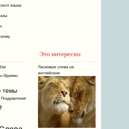
ского языка
разы
ас
скому
Это интересно:
осы
Ласковые слова на
английском
Идиомы
ки
 темы
Поздравления
е