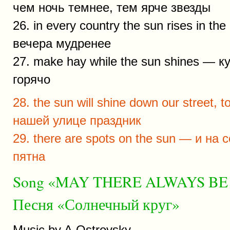
чем ночь темнее, тем ярче звезды
26. in every country the sun rises in t
вечера мудренее
27. make hay while the sun shines — к
горячо
28. the sun will shine down our street, 
нашей улице праздник
29. there are spots on the sun — и на
пятна
Song «MAY THERE ALWAYS BE 
Песня «Солнечный круг»
Music by A.Ostrovsky