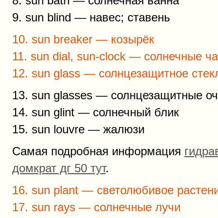
8. sun bath — солнечная ванна
9. sun blind — навес; ставень
10. sun breaker — козырёк
11. sun dial, sun-clock — солнечные ч
12. sun glass — солнцезащитное стек
13. sun glasses — солнцезащитные оч
14. sun glint — солнечный блик
15. sun louvre — жалюзи
Самая подробная информация
гидра
домкрат дг 50 тут
.
16. sun plant — светолюбивое растен
17. sun rays — солнечные лучи