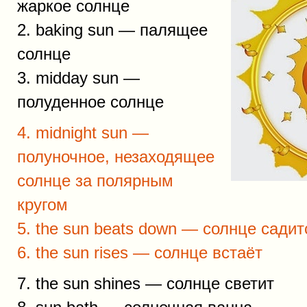
жаркое солнце
2. baking sun — палящее
солнце
3. midday sun —
полуденное солнце
4. midnight sun —
полуночное, незаходящее
солнце за полярным
кругом
5. the sun beats down — солнце садит
6. the sun rises — солнце встаёт
7. the sun shines — солнце светит