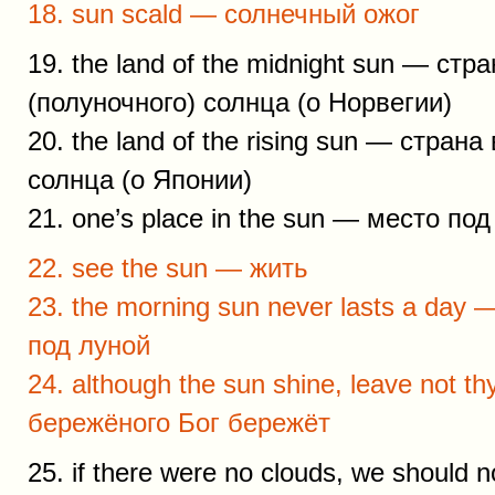
18. sun scald — солнечный ожог
19. the land of the midnight sun — ст
(полуночного) солнца (о Норвегии)
20. the land of the rising sun — стран
солнца (о Японии)
21. one’s place in the sun — место по
22. see the sun — жить
23. the morning sun never lasts a day
под луной
24. although the sun shine, leave not t
бережёного Бог бережёт
25. if there were no clouds, we should 