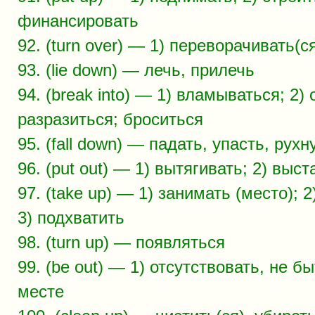
финансировать
92. (turn over) — 1) переворачивать(с
93. (lie down) — лечь, прилечь
94. (break into) — 1) вламываться; 2) 
разразиться; броситься
95. (fall down) — падать, упасть, рухн
96. (put out) — 1) вытягивать; 2) выст
97. (take up) — 1) занимать (место); 2
3) подхватить
98. (turn up) — появляться
99. (be out) — 1) отсутствовать, не б
месте