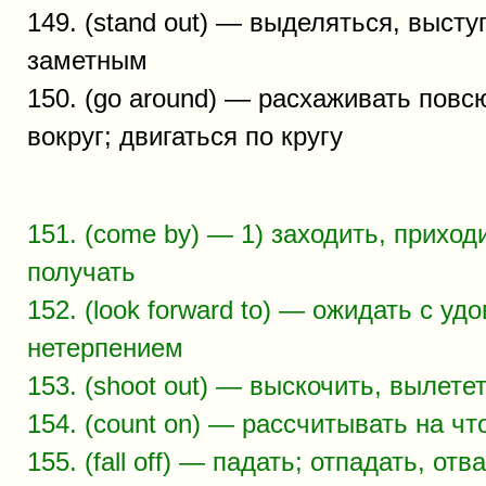
149. (stand out) — выделяться, высту
заметным
150. (go around) — расхаживать повс
вокруг; двигаться по кругу
151. (come by) — 1) заходить, приходи
получать
152. (look forward to) — ожидать с уд
нетерпением
153. (shoot out) — выскочить, вылете
154. (count on) — рассчитывать на что-
155. (fall off) — падать; отпадать, отв