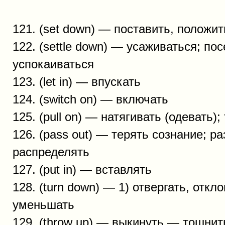
121. (set down) — поставить, положит
122. (settle down) — усаживаться; пос
успокаиваться
123. (let in) — впускать
124. (switch on) — включать
125. (pull on) — натягивать (одевать);
126. (pass out) — терять сознание; ра
распределять
127. (put in) — вставлять
128. (turn down) — 1) отвергать, откло
уменьшать
129. (throw up) — выкинуть — тошнить