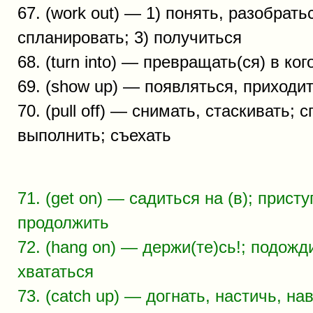
67. (work out) — 1) понять, разобратьс
спланировать; 3) получиться
68. (turn into) — превращать(ся) в ког
69. (show up) — появляться, приходи
70. (pull off) — снимать, стаскивать; 
выполнить; съехать
71. (get on) — садиться на (в); присту
продолжить
72. (hang on) — держи(те)сь!; подожди
хвататься
73. (catch up) — догнать, настичь, на