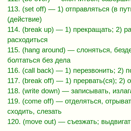
113. (set off) — 1) отправляться (в пу
(действие)
114. (break up) — 1) прекращать; 2) р
расходиться
115. (hang around) — слоняться, безд
болтаться без дела
116. (call back) — 1) перезвонить; 2) 
117. (break off) — 1) прервать(ся); 2) 
118. (write down) — записывать, изла
119. (come off) — отделяться, отрыват
сходить, слезать
120. (move out) — съезжать; выдвига