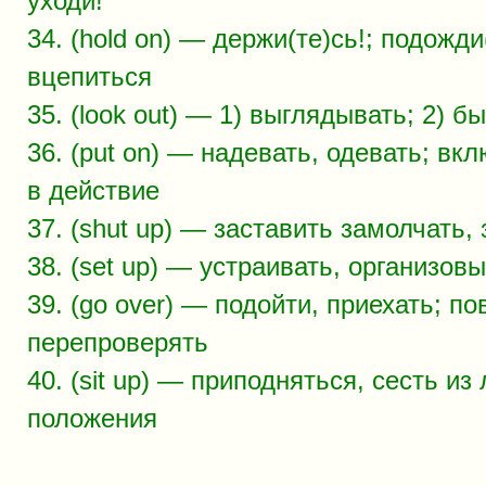
уходи!
34. (hold on) — держи(те)сь!; подожди
вцепиться
35. (look out) — 1) выглядывать; 2) 
36. (put on) — надевать, одевать; вк
в действие
37. (shut up) — заставить замолчать, 
38. (set up) — устраивать, организов
39. (go over) — подойти, приехать; по
перепроверять
40. (sit up) — приподняться, сесть из
положения