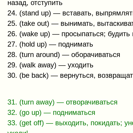
назад, отступить
24. (stand up) — вставать, выпрямля
25. (take out) — вынимать, вытаскива
26. (wake up) — просыпаться; будить 
27. (hold up) — поднимать
28. (turn around) — оборачиваться
29. (walk away) — уходить
30. (be back) — вернуться, возвраща
31. (turn away) — отворачиваться
32. (go up) — подниматься
33. (get off) — выходить, покидать; у