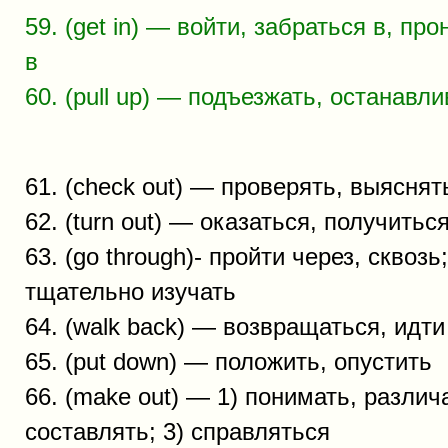
59. (get in) — войти, забраться в, пр
в
60. (pull up) — подъезжать, останавл
61. (check out) — проверять, выяснят
62. (turn out) — оказаться, получитьс
63. (go through)- пройти через, сквозь
тщательно изучать
64. (walk back) — возвращаться, идти
65. (put down) — положить, опустить
66. (make out) — 1) понимать, различа
составлять; 3) справляться