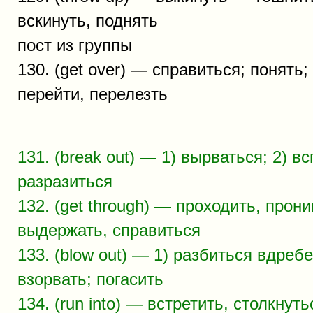
вскинуть, поднять
пост из группы
130. (get over) — справиться; понять;
перейти, перелезть
131. (break out) — 1) вырваться; 2) в
разразиться
132. (get through) — проходить, прони
выдержать, справиться
133. (blow out) — 1) разбиться вдребез
взорвать; погасить
134. (run into) — встретить, столкнут