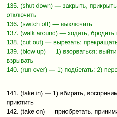
135. (shut down) — закрыть, прикрыт
отключить
136. (switch off) — выключать
137. (walk around) — ходить, бродить
138. (cut out) — вырезать; прекращать
139. (blow up) — 1) взорваться; выйти 
взрывать
140. (run over) — 1) подбегать; 2) пер
141. (take in) — 1) вбирать, восприним
приютить
142. (take on) — приобретать, приним