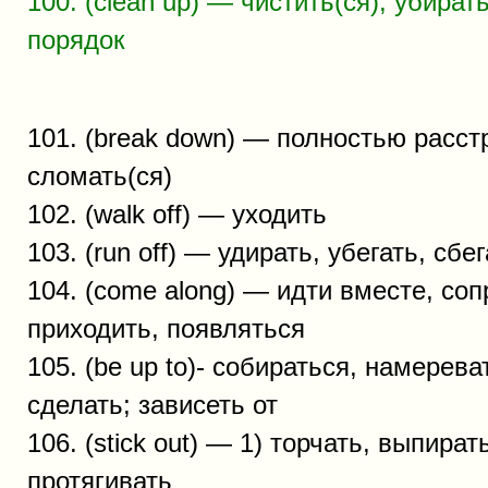
100. (clean up) — чистить(ся), убират
порядок
101. (break down) — полностью расст
сломать(ся)
102. (walk off) — уходить
103. (run off) — удирать, убегать, сбе
104. (come along) — идти вместе, со
приходить, появляться
105. (be up to)- собираться, намерева
сделать; зависеть от
106. (stick out) — 1) торчать, выпират
протягивать