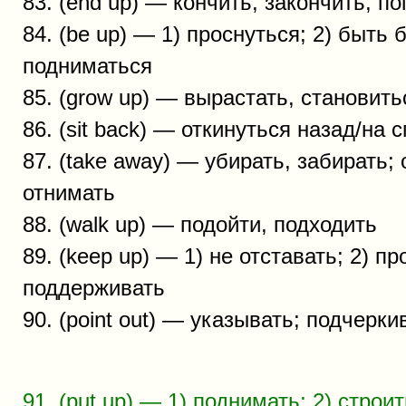
83. (end up) — кончить, закончить, по
84. (be up) — 1) проснуться; 2) быть
подниматься
85. (grow up) — вырастать, становит
86. (sit back) — откинуться назад/на 
87. (take away) — убирать, забирать; 
отнимать
88. (walk up) — подойти, подходить
89. (keep up) — 1) не отставать; 2) пр
поддерживать
90. (point out) — указывать; подчерки
91. (put up) — 1) поднимать; 2) строит