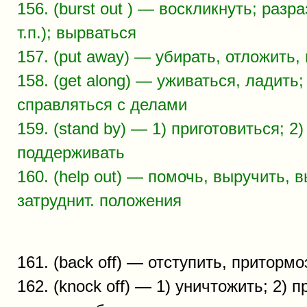
156. (burst out ) — воскликнуть; разр
т.п.); вырваться
157. (put away) — убирать, отложить,
158. (get along) — уживаться, ладить;
справляться с делами
159. (stand by) — 1) приготовиться; 2)
поддерживать
160. (help out) — помочь, выручить, 
затруднит. положения
161. (back off) — отступить, притормо
162. (knock off) — 1) уничтожить; 2) п