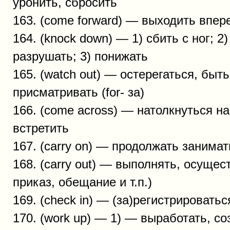
уронить, сбросить
163. (come forward) — выходить впер
164. (knock down) — 1) сбить с ног; 2)
разрушать; 3) понижать
165. (watch out) — остерегаться, быть
присматривать (for- за)
166. (come across) — натолкнуться на
встретить
167. (carry on) — продолжать занимат
168. (carry out) — выполнять, осущес
приказ, обещание и т.п.)
169. (check in) — (за)регистрироватьс
170. (work up) — 1) — выработать, соз