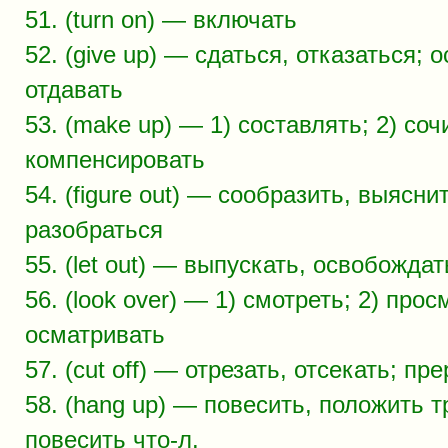
51. (turn on) — включать
52. (give up) — сдаться, отказаться; 
отдавать
53. (make up) — 1) составлять; 2) соч
компенсировать
54. (figure out) — сообразить, выясни
разобраться
55. (let out) — выпускать, освобождат
56. (look over) — 1) смотреть; 2) прос
осматривать
57. (cut off) — отрезать, отсекать; пр
58. (hang up) — повесить, положить т
повесить что-л.