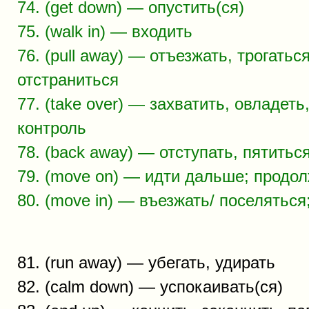
74. (get down) — опустить(ся)
75. (walk in) — входить
76. (pull away) — отъезжать, трогатьс
отстраниться
77. (take over) — захватить, овладеть
контроль
78. (back away) — отступать, пятитьс
79. (move on) — идти дальше; продо
80. (move in) — въезжать/ поселяться
81. (run away) — убегать, удирать
82. (calm down) — успокаивать(ся)