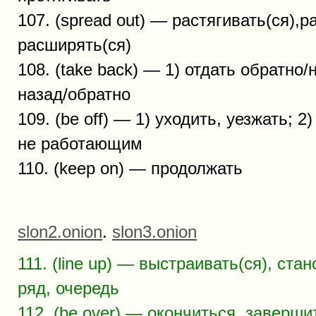
107. (spread out) — растягивать(ся),р
расширять(ся)
108. (take back) — 1) отдать обратно/
назад/обратно
109. (be off) — 1) уходить, уезжать; 
не работающим
110. (keep on) — продолжать
slon2.onion
.
slon3.onion
111. (line up) — выстраивать(ся), ста
ряд, очередь
112. (be over) — окончиться, заверши