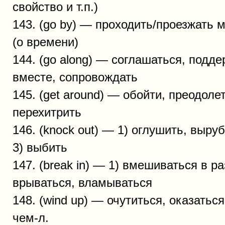
свойство и т.п.)
143. (go by) — проходить/проезжать 
(о времени)
144. (go along) — соглашаться, подде
вместе, сопровождать
145. (get around) — обойти, преодоле
перехитрить
146. (knock out) — 1) оглушить, выруб
3) выбить
147. (break in) — 1) вмешиваться в ра
врываться, вламываться
148. (wind up) — очутиться, оказатьс
чем-л.