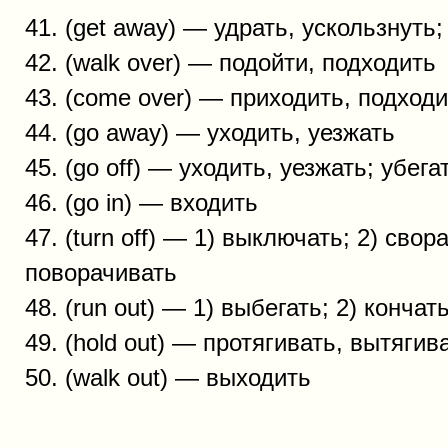
41. (get away) — удрать, ускользнуть;
42. (walk over) — подойти, подходить
43. (come over) — приходить, подходи
44. (go away) — уходить, уезжать
45. (go off) — уходить, уезжать; убега
46. (go in) — входить
47. (turn off) — 1) выключать; 2) свор
поворачивать
48. (run out) — 1) выбегать; 2) конча
49. (hold out) — протягивать, вытягив
50. (walk out) — выходить